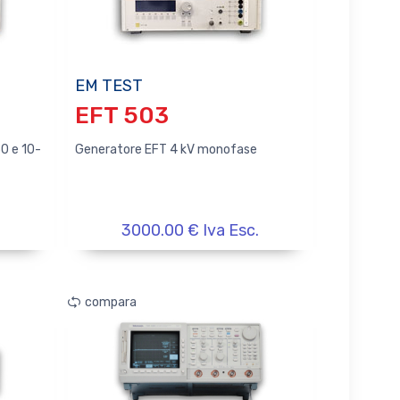
EM TEST
EFT 503
0 e 10-
Generatore EFT 4 kV monofase
3000.00 € Iva Esc.
compara