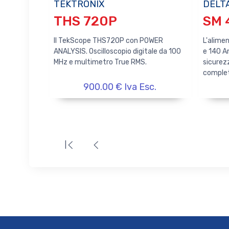
TEKTRONIX
DELTA
THS 720P
SM 
Il TekScope THS720P con POWER
L'alime
ANALYSIS. Oscilloscopio digitale da 100
e 140 A
MHz e multimetro True RMS.
sicurez
comple
900.00 € Iva Esc.
|