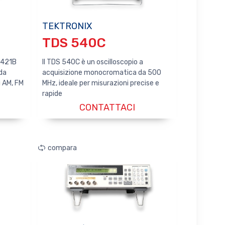
TEKTRONIX
TDS 540C
E4421B
Il TDS 540C è un oscilloscopio a
da
acquisizione monocromatica da 500
 AM, FM
MHz, ideale per misurazioni precise e
rapide
CONTATTACI
compara