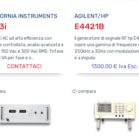
FORNIA INSTRUMENTS
AGILENT/HP
3i
E4421B
 AC ad alta efficienza con
Il generatore di segnale RF hp 
 controllata, analisi avanzata e
copre una gamma di frequenze 
i 150 Vac e 300 Vac RMS. Trifase
250kHz a 3GHz con modulazioni
VA per fase e o...
e a impulsi
CONTATTACI
1300.00 € Iva Esc.
ara
compara