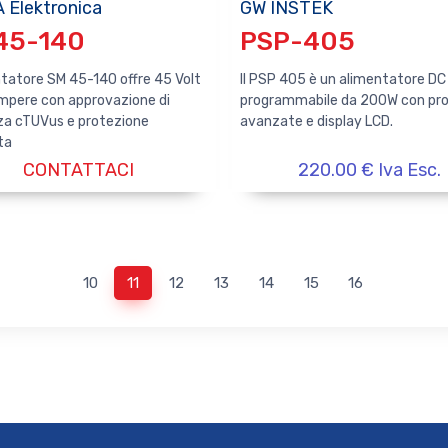
 Elektronica
GW INSTEK
45-140
PSP-405
ntatore SM 45-140 offre 45 Volt
Il PSP 405 è un alimentatore DC
mpere con approvazione di
programmabile da 200W con pro
za cTUVus e protezione
avanzate e display LCD.
ta
CONTATTACI
220.00 € Iva Esc.
10
11
12
13
14
15
16