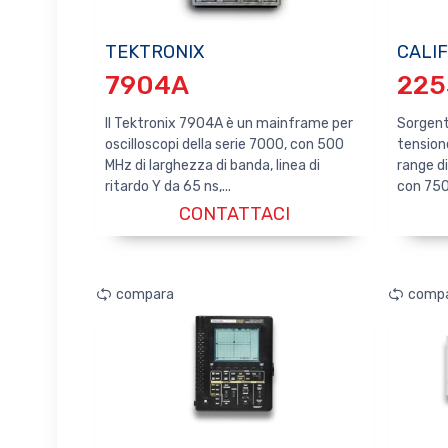
TEKTRONIX
CALI
7904A
225
Il Tektronix 7904A è un mainframe per
Sorgenti
oscilloscopi della serie 7000, con 500
tensione
MHz di larghezza di banda, linea di
range d
ritardo Y da 65 ns,...
con 750 
CONTATTACI
compara
comp