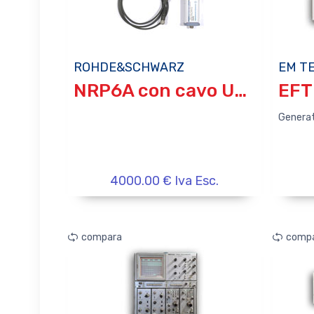
ROHDE&SCHWARZ
EM T
NRP6A con cavo USB
EFT
Generat
4000.00 € Iva Esc.
compara
comp